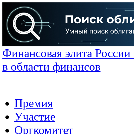
Финансовая элита России
в области финансов
Премия
Участие
Оргкомитет