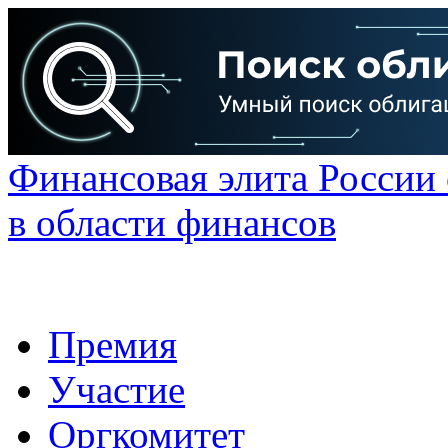
Финансовая элита России
в области финансов
Премия
Участие
Оргкомитет