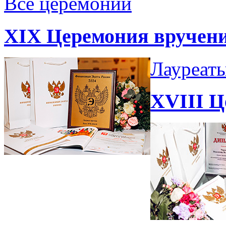
Все церемонии
XIX Церемония вручен
Лауреат
XVIII Ц