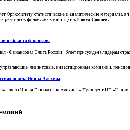
яет Оргкомитету статистические и аналитические материалы, а 
нта рейтингов финансовых институтов
Павел Самиев
.
сии в области финансов.
мия «Финансовая Элита России» будет присуждена лидерам отра
е, управляющие, лизинговые, инвестиционные компании, пенсио
оссии» вошла Ирина Алехина
ии» вошла Ирина Геннадьевна Алехина – Президент НП «Национа
емоний