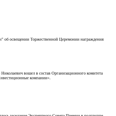
ти" об освещении Торжественной Церемонии награждения
 Николаевич вошел в состав Организационного комитета
«Инвестиционные компании».
лось заседание Экспертного Совета Премии в подгруппе