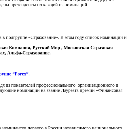
дены претенденты по каждой из номинаций.
 в подгруппе «Страхование». В этом году список номинаций и
овая Компания, Русский Мир , Московская Страховая
х, Альфа-Страхование.
уппе “Forex”.
одя из показателей профессионального, организационного и
ледующие номинации на звание Лауреата премии «Финансовая
ру номинантов первого в России независимого национального