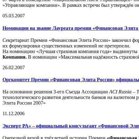
«Управляющие компании». В рамках встречи был утверждён ок
05.03.2007
Номинации на звание Лауреата премии «Финансовая Элита 
Секретариат Премии «Финансовая Элита России» закончил фор
их формулировки существенных изменений не претерпели.
На номинацию «Лучшая страховая компания года» выдвинуты
Компания.
В номинации «Максимальная надёжность страхово
26.02.2007
Оргкомитет Премии «Финансовая Элита России» официально 
На основании решения 3-его Съезда Ассоциации
ACI Russia – T
технологического развития деятельности банков на валютном
Элита России 2007»
11.12.2006
Эксперт РА» – официальный консультант «Финансовой Эли
Очередной вехой в трёхлетней истории Премии
«Финансовая 