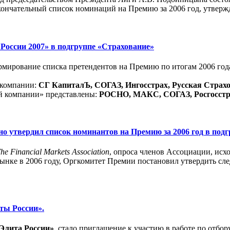
ончательный список номинаций на Премию за 2006 год, утверж
России 2007» в подгруппе «Страхование»
мирование списка претендентов на Премию по итогам 2006 года
 компании:
СГ КапиталЪ, СОГАЗ, Ингосстрах, Русская Страх
й компании» представлены:
РОСНО, МАКС, СОГАЗ, Росгосстра
утвердил список номинантов на Премию за 2006 год в подгр
he Financial Markets Association
, опроса членов Ассоциации, исх
 рынке в 2006 году, Оргкомитет Премии постановил утвердить с
ты России».
Элита России»
, стало приглашение к участию в работе по отбо