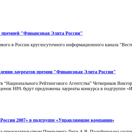
 премией "Финансовая Элита России"
рвого в России круглосуточного информационного канала "Вес
ждении лауреатов премии "Финансовая Элита России"
тв “Национального Рейтингового Агентства” Четвериков Виктор
оценок НРА будут предложены лауреаты конкурса в подгруппе 
 России 2007» в подгруппе «Управляющие компании»
 председательством Президента Лиги А.В. Подойницына состоя