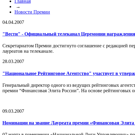
Главная
→
Новости Премии
04.04.2007
"Вести" - Официальный телеканал Церемонии награждения
Секретариатом Премии достигнуто соглашение с редакцией пе
лауреатов на телеканале.
28.03.2007
"Национальное Рейтинговое Агентство" участвует в утвер
Генеральный директор одного из ведущих рейтинговых агентс
премии “Финансовая Элита России”. На основе рейтинговых 
09.03.2007
Номинации на звание Лауреата премии «Финансовая Элита
07 марта в помещении «Национальной Лиги Управляющих» под