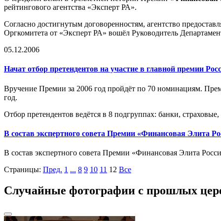
рейтингового агентства «Эксперт РА».
Согласно достигнутым договоренностям, агентство предоставл
Оргкомитета от «Эксперт РА» вошёл Руководитель Департаме
05.12.2006
Начат отбор претендентов на участие в главной премии Рос
Вручение Премии за 2006 год пройдёт по 70 номинациям. Пре
год.
Отбор претендентов ведётся в 8 подгруппах: банки, страховы
В состав экспертного совета Премии «Финансовая Элита Р
В состав экспертного совета Премии «Финансовая Элита Росс
Страницы:
Пред.
1
...
8
9
10
11
12
Все
Случайные фотографии с прошлых цер