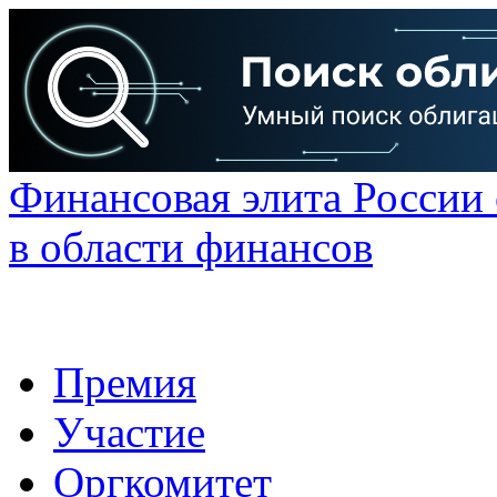
Финансовая элита России
в области финансов
Премия
Участие
Оргкомитет