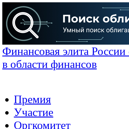
Финансовая элита России
в области финансов
Премия
Участие
Оргкомитет