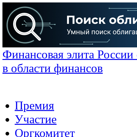
Финансовая элита России
в области финансов
Премия
Участие
Оргкомитет