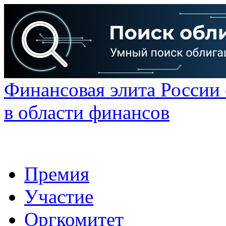
Финансовая элита России
в области финансов
Премия
Участие
Оргкомитет