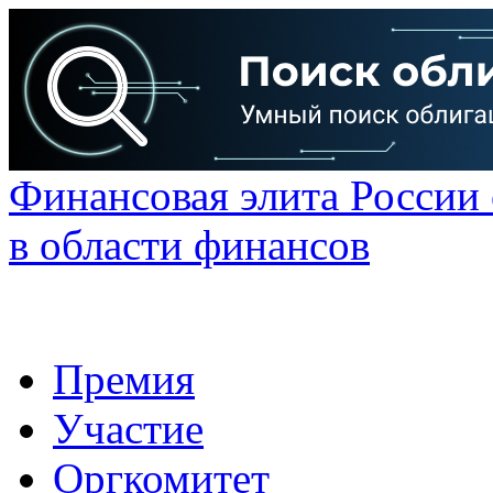
Финансовая элита России
в области финансов
Премия
Участие
Оргкомитет