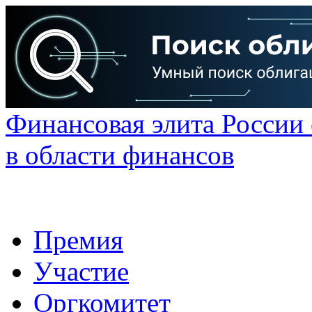
Финансовая элита России
в области финансов
Премия
Участие
Оргкомитет