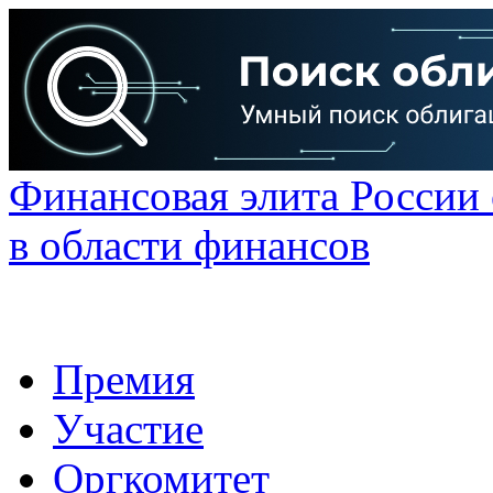
Финансовая элита России
в области финансов
Премия
Участие
Оргкомитет