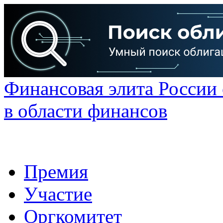
Финансовая элита России
в области финансов
Премия
Участие
Оргкомитет