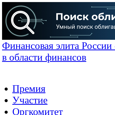
Финансовая элита России
в области финансов
Премия
Участие
Оргкомитет