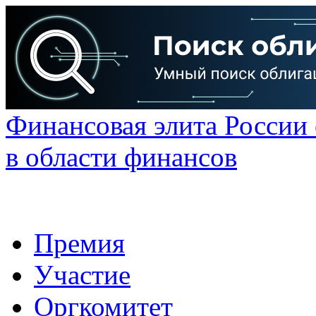
Финансовая элита России
в области финансов
Премия
Участие
Оргкомитет