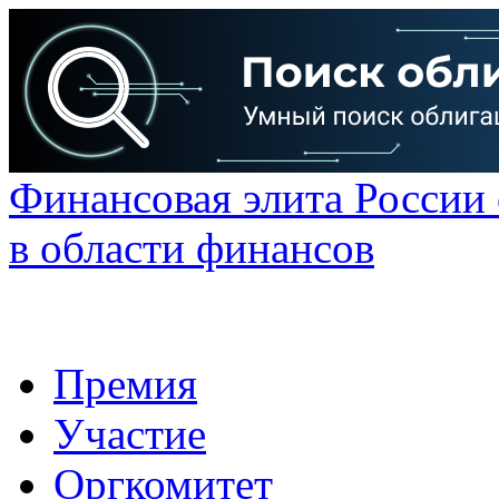
Финансовая элита России
в области финансов
Премия
Участие
Оргкомитет