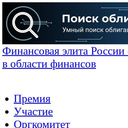
Финансовая элита России
в области финансов
Премия
Участие
Оргкомитет