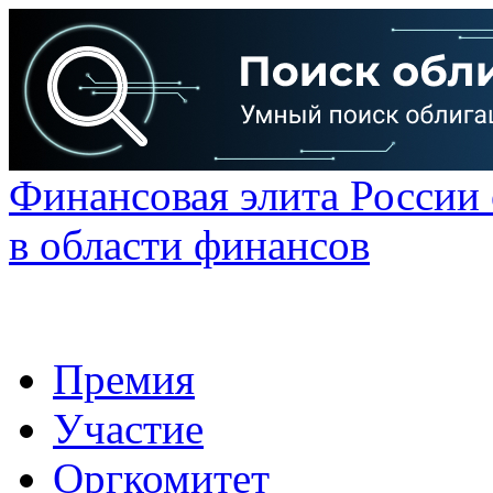
Финансовая элита России
в области финансов
Премия
Участие
Оргкомитет