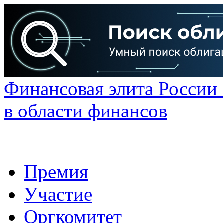
Финансовая элита России
в области финансов
Премия
Участие
Оргкомитет