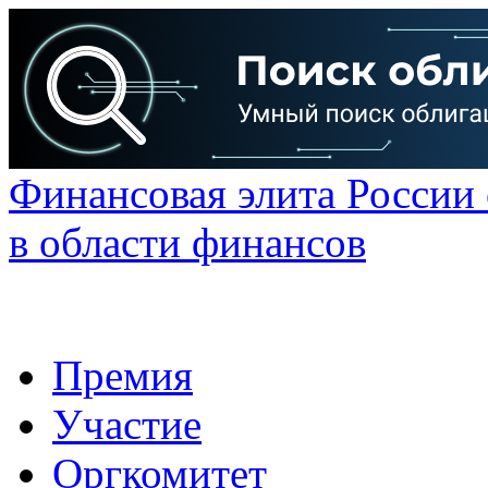
Финансовая элита России
в области финансов
Премия
Участие
Оргкомитет